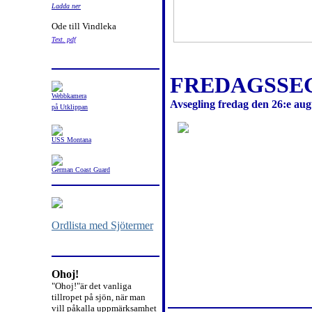
Ladda ner
Ode till Vindleka
Text. pdf
FREDAGSSEG
Webbkamera
Avsegling fredag den 26:e aug
på Utklippan
USS Montana
German Coast Guard
Ordlista med Sjötermer
Ohoj!
"Ohoj!"är det vanliga
tillropet på sjön, när man
vill påkalla uppmärksamhet