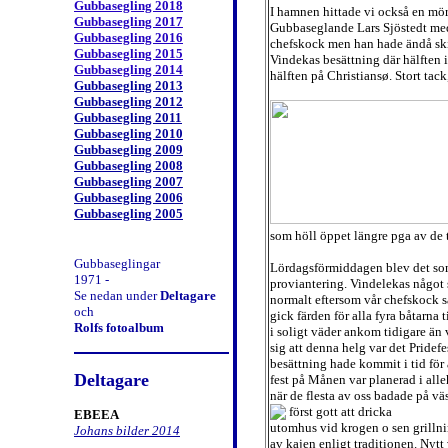
Gubbasegling 2018
I hamnen hittade vi också en mö
Gubbasegling 2017
Gubbaseglande Lars Sjöstedt med
Gubbasegling 2016
chefskock men han hade ändå ski
Gubbasegling 2015
Vindekas besättning där hälften 
Gubbasegling 2014
hälften på Christiansø. Stort tac
Gubbasegling 2013
Gubbasegling 2012
Gubbasegling 2011
Gubbasegling 2010
Gubbasegling 2009
Gubbasegling 2008
Gubbasegling 2007
Gubbas
egling 2006
Gubbasegling 2005
som höll öppet längre pga av de 
Gubbaseglingar
Lördagsförmiddagen blev det so
1971 -
proviantering. Vindelekas något
Se nedan under
Deltagare
normalt eftersom vår chefskock s
och
gick färden för alla fyra båtarna t
Rolfs fotoalbum
i soligt väder ankom tidigare än 
sig att denna helg var det Pridef
besättning hade kommit i tid för 
Deltagare
fest på Månen var planerad i alle
när de flesta av oss badade på vä
först gott att dricka
EBEEA
utomhus vid krogen o sen grillni
Johans bilder 2014
av kajen enligt traditionen. Nytt