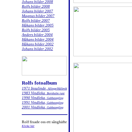
Johans bilder 2008
Rolfs bilder 2008
Johans bilder 2007
Magnus bilder 2007
Rolfs bilder 2007
Håkans bilder 2005
Rolfs bilder 2005
Anders bilder 2004
Håkans bilder 2004
Håkans bilder 2002
Johans bilder 2002
Rolfs fotoalbum
1971 Insulinde
,
Allinge/Hällevik
1983 Vindleka
, Bornholm runt
1990 Vindleka
, Gubbasegling
1991 Vindleka,
Gubbasegling
2001 Vindleka
, Gubbasegling
Rolf fixade oss ett sånghäfte
Klicka här
.