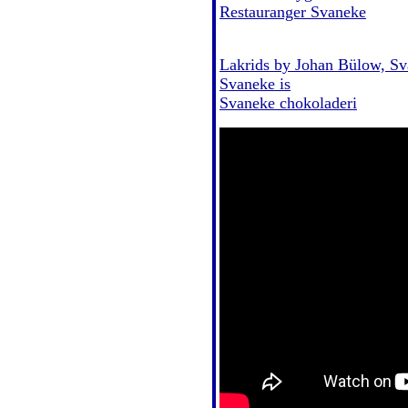
Restauranger Svaneke
Lakrids by Johan Bülow, S
Svaneke is
Svaneke chokoladeri