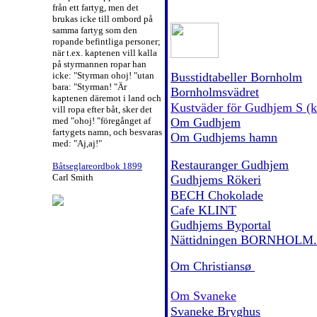
från ett fartyg, men det
brukas icke till ombord på
samma fartyg som den
ropande befintliga personer;
när t.ex. kaptenen vill kalla
på styrmannen ropar han
icke: "Styrman ohoj! "utan
Busstidtabeller Bornholm
bara: "Styrman! "Är
Bornholmsvädret
kaptenen däremot i land och
Kustväder för Gudhjem S (k
vill ropa efter båt, sker det
med "ohoj! "föregånget af
Om Gudhjem
fartygets namn, och besvaras
Om Gudhjems hamn
med: "Aj,aj!"
Restauranger Gudhjem
Båtseglareordbok 1899
Carl Smith
Gudhjems Rökeri
BECH Chokolade
Cafe KLINT
Gudhjems Byportal
Nättidningen BORNHOLM
Om Christians
ø
Om Svaneke
Svaneke Bryghus