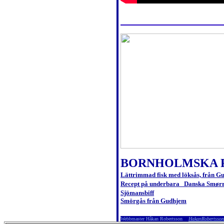
BORNHOLMSKA 
Lättrimmad fisk med löksås, från G
Recept på underbara Danska Smør
Sjömansbiff
Smörgås från Gudhjem
Webbmaster Håkan Robertsson
HakanRobertsso