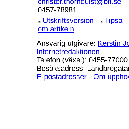
christer.thornquist@blt.se
0457-78981
Utskriftsversion
Tipsa
om artikeln
Ansvarig utgivare:
Kerstin 
Internetredaktionen
Telefon (växel): 0455-77000
Besöksadress: Landbrogatan
E-postadresser
-
Om upphov