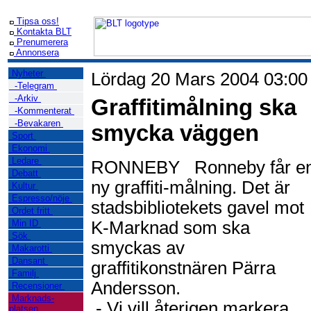
Tipsa oss!
Kontakta BLT
Prenumerera
Annonsera
Nyheter
Lördag 20 Mars 2004 03:00
-Telegram
-Arkiv
Graffitimålning ska
-Kommenterat
-Bevakaren
smycka väggen
Sport
Ekonomi
Ledare
RONNEBY
Ronneby får e
Debatt
ny graffiti-målning. Det är
Kultur
Espresso/nöje
stadsbibliotekets gavel mot
Ordet fritt
Min ID
K-Marknad som ska
Sök
smyckas av
Makarotti
Dansant
graffitikonstnären Pärra
Familj
Andersson.
Recensioner
Marknads-
- Vi vill återigen markera
platsen