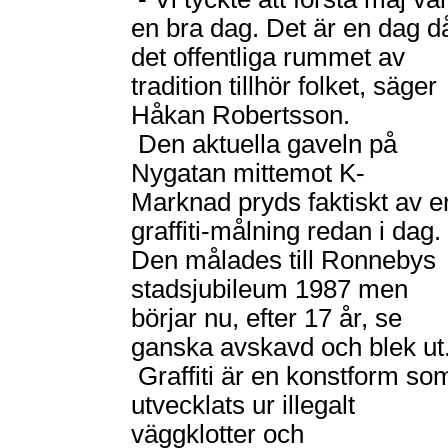
en bra dag. Det är en dag d
det offentliga rummet av
tradition tillhör folket, säger
Håkan Robertsson.
Den aktuella gaveln på
Nygatan mittemot K-
Marknad pryds faktiskt av e
graffiti-målning redan i dag.
Den målades till Ronnebys
stadsjubileum 1987 men
börjar nu, efter 17 år, se
ganska avskavd och blek ut
Graffiti är en konstform so
utvecklats ur illegalt
väggklotter och