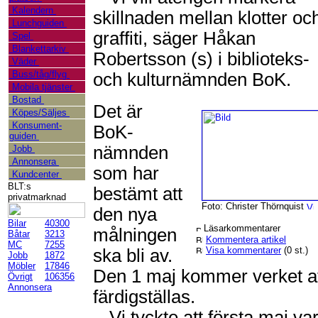
Kalendern
skillnaden mellan klotter oc
Lunchguiden
graffiti, säger Håkan
Spel
Blankettarkiv
Robertsson (s) i biblioteks-
Väder
Buss/tåg/flyg
och kulturnämnden BoK.
Mobila tjänster
Bostad
Det är
Köpes/Säljes
Konsument-
BoK-
guiden
nämnden
Jobb
Annonsera
som har
Kundcenter
BLT:s
bestämt att
privatmarknad
Foto: Christer Thörnquist
den nya
Bilar
40300
Läsarkommentarer
målningen
Båtar
3213
Kommentera artikel
MC
7255
Visa kommentarer
(0 st.)
ska bli av.
Jobb
1872
Möbler
17846
Den 1 maj kommer verket a
Övrigt
106356
Annonsera
färdigställas.
- Vi tyckte att första maj va